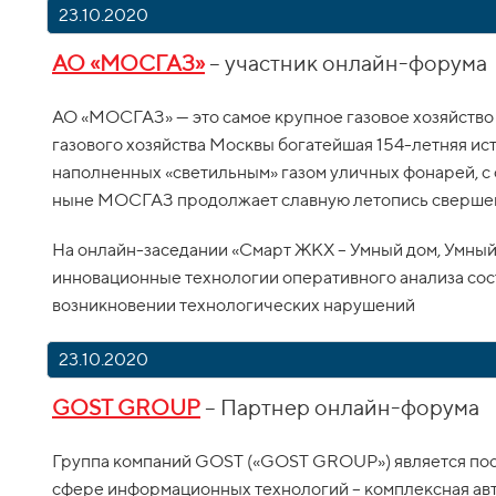
23.10.2020
АО «МОСГАЗ»
– участник онлайн-форума
АО «МОСГАЗ» — это самое крупное газовое хозяйство 
газового хозяйства Москвы богатейшая 154-летняя ис
наполненных «светильным» газом уличных фонарей, с 
ныне МОСГАЗ продолжает славную летопись свершени
На онлайн-заседании «Смарт ЖКХ – Умный дом, Умный
инновационные технологии оперативного анализа сост
возникновении технологических нарушений
23.10.2020
GOST GROUP
– Партнер онлайн-форума
Группа компаний GOST («GOST GROUP») является пос
сфере информационных технологий – комплексная авт