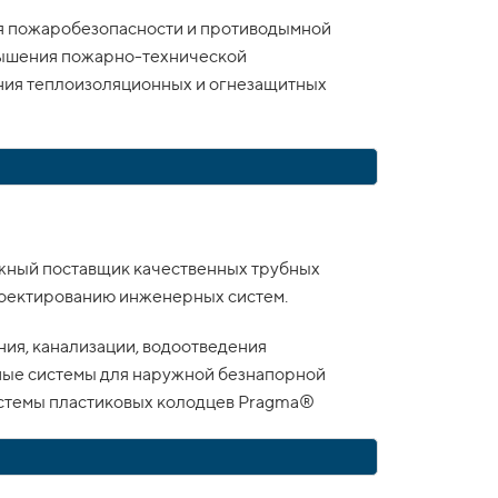
я пожаробезопасности и противодымной
вышения пожарно-технической
ния теплоизоляционных и огнезащитных
жный поставщик качественных трубных
роектированию инженерных систем.
ия, канализации, водоотведения
ные системы для наружной безнапорной
истемы пластиковых колодцев Pragma®