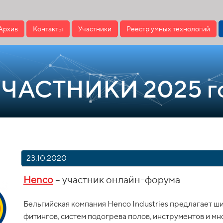
Архив
Контакты
Участники
Реестр умных технологий
УЧАСТНИКИ 2025 г
23.10.2020
Henco
– участник онлайн-форума
Бельгийская компания Henco Industries предлагает ш
фитингов, систем подогрева полов, инструментов и мн