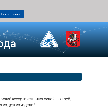
Регистрация
ода
ирокий ассортимент многослойных труб,
огих других изделий.